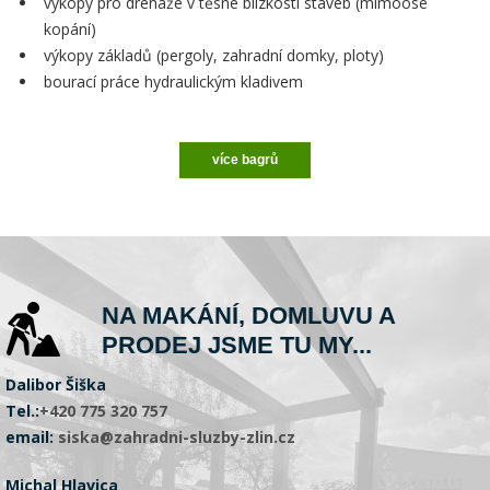
výkopy pro drenáže v těsné blízkosti staveb (mimoosé
kopání)
výkopy základů (pergoly, zahradní domky, ploty)
bourací práce hydraulickým kladivem
více bagrů
NA MAKÁNÍ, DOMLUVU A
PRODEJ JSME TU MY...
Dalibor Šiška
Tel.:
+420 775 320 757
email:
siska@zahradni-sluzby-zlin.cz
Michal Hlavica