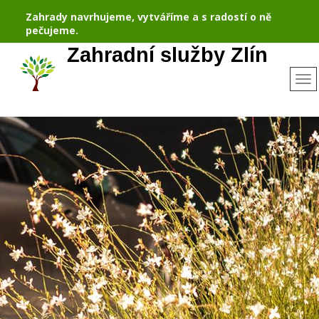
Zahrady navrhujeme, vytváříme a s radostí o ně
pečujeme.
Zahradní služby Zlín